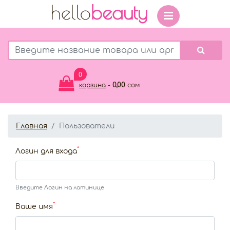
hello
beauty
0
0,00
корзина
-
сом
Главная
Пользователи
*
Логин для входа
Введите Логин на латинице
*
Ваше имя