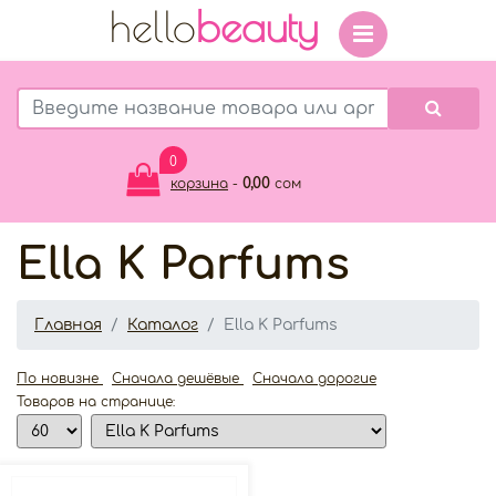
hello
beauty
0
0,00
корзина
-
сом
Ella K Parfums
Главная
Каталог
Ella K Parfums
По новизне
Сначала дешёвые
Сначала дорогие
Товаров на странице: