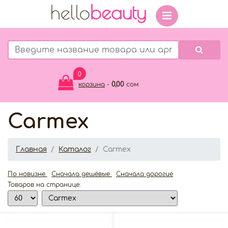
hello
beauty
0
0,00
корзина
-
сом
Carmex
Главная
Каталог
Carmex
По новизне
Сначала дешёвые
Сначала дорогие
Товаров на странице: