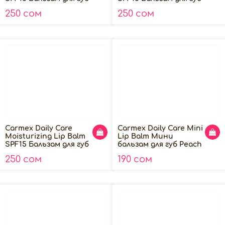
- Fresh Cherry, 4.25гр
- Cupcake Batter,
250 сом
250 сом
4.25гр
Carmex Daily Care
Carmex Daily Care Mini
Moisturizing Lip Balm
Lip Balm Мини
SPF15 Бальзам для губ
бальзам для губ Peach
- Winter Green, 4.25гр
Mango SPF15, 5г
250 сом
190 сом