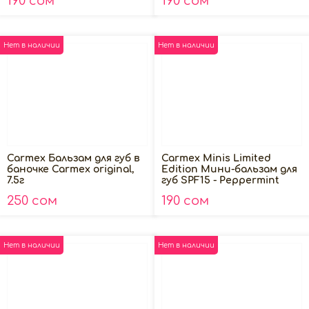
190 сом
190 сом
Нет в наличии
Нет в наличии
Carmex Бальзам для губ в
Carmex Minis Limited
баночке Carmex original,
Edition Мини-бальзам для
7.5г
губ SPF15 - Peppermint
Stick, 5г
250 сом
190 сом
Нет в наличии
Нет в наличии