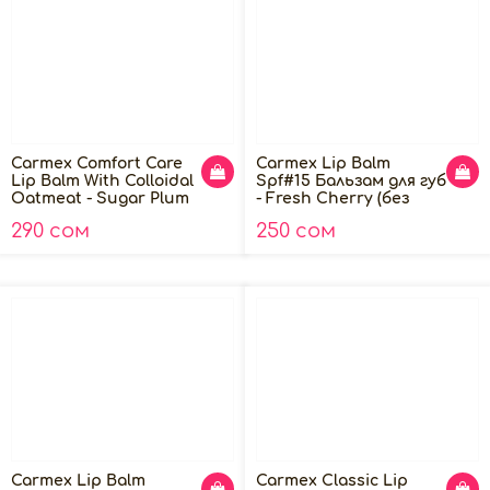
Carmex Comfort Care
Carmex Lip Balm
Lip Balm With Colloidal
Spf#15 Бальзам для губ
Oatmeat - Sugar Plum
- Fresh Cherry (без
4.25g
упаковки), 10г
290 сом
250 сом
Carmex Lip Balm
Carmex Classic Lip