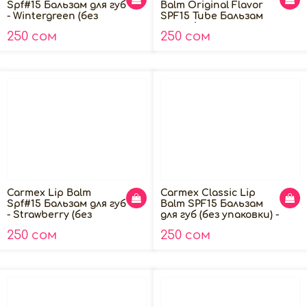
Spf#15 Бальзам для губ
Balm Original Flavor
- Wintergreen (без
SPF15 Tube Бальзам
упаковки), 10г
для губ - классический
250 сом
250 сом
(без упаковки), 10гр
Carmex Lip Balm
Carmex Classic Lip
Spf#15 Бальзам для губ
Balm SPF15 Бальзам
- Strawberry (без
для губ (без упаковки) -
упаковки), 10г
Classic, 4.25гр
250 сом
250 сом