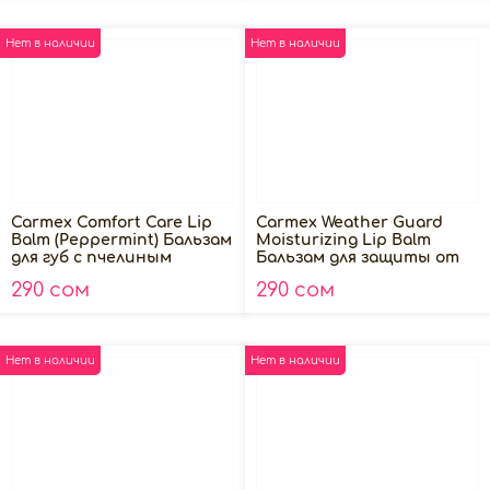
Нет в наличии
Нет в наличии
Carmex Comfort Care Lip
Carmex Weather Guard
Balm (Peppermint) Бальзам
Moisturizing Lip Balm
для губ c пчелиным
Бальзам для защиты от
воском, 4.25гр
непогоды с SPF 30, 4.25гр
290 сом
290 сом
Нет в наличии
Нет в наличии