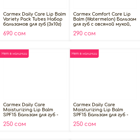
Carmex Daily Care Lip Balm
Carmex Comfort Care Lip
Variety Pack Tubes Набор
Balm (Watermelon) Бальзам
бальзамов для губ (3х10г)
для губ c овсяной мукой,
4.25гр
690 сом
290 сом
Нет в наличии
Нет в наличии
Carmex Daily Care
Carmex Daily Care
Moisturizing Lip Balm
Moisturizing Lip Balm
SPF15 Бальзам для губ -
SPF15 Бальзам для губ -
Strawberry, 4.25гр
Fresh Cherry, 4.25гр
250 сом
250 сом