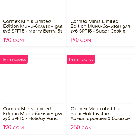
Carmex Minis Limited
Carmex Minis Limited
Edition Мини-бальзам для
Edition Мини-бальзам для
губ SPF15 - Merry Berry, 5г
губ SPF15 - Sugar Cookie,
5г
190 сом
190 сом
Нет в наличии
Нет в наличии
Carmex Minis Limited
Carmex Medicated Lip
Edition Мини-бальзам для
Balm Holiday Jars
губ SPF15 - Holiday Punch,
Лимитированый бальзам
5г
для губ (ШАЙБА), 1шт
190 сом
250 сом