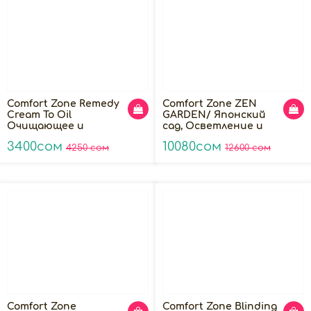
Comfort Zone Remedy
Comfort Zone ZEN
Cream To Oil
GARDEN/ Японский
Очищающее и
сад, Осветление и
успокаивающее крем-
естественное
3400сом
10080сом
масло, 150мл
4250 сом
сияние
12600 сом
Comfort Zone
Comfort Zone Blinding