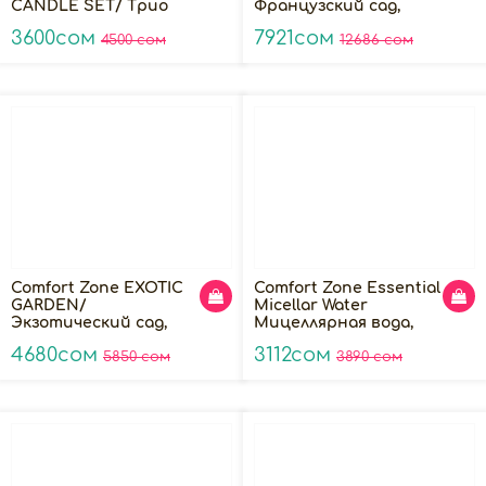
CANDLE SET/ Трио
Французский сад,
аромосвечей (Creamy,
Мгновенный лифтинг
3600сом
7921сом
Spicy, Tranquillity
4500 сом
и сияние
12686 сом
Candle)
Comfort Zone EXOTIC
Comfort Zone Essential
GARDEN/
Micellar Water
Экзотический сад,
Мицеллярная вода,
Мягкое очищение и
200мл
4680сом
3112сом
увлажнение
5850 сом
3890 сом