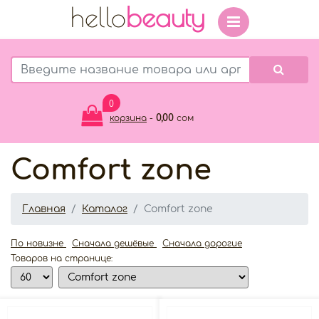
hello
beauty
0
0,00
корзина
-
сом
Comfort zone
Главная
Каталог
Comfort zone
По новизне
Сначала дешёвые
Сначала дорогие
Товаров на странице: