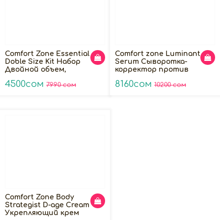
Comfort Zone Essential
Comfort zone Luminant
Doble Size Kit Набор
Serum Сыворотка-
Двойной объем,
корректор против
300мл+120мл
пигментации, 30мл
4500сом
8160сом
7990 сом
10200 сом
Comfort Zone Body
Strategist D-age Cream
Укрепляющий крем