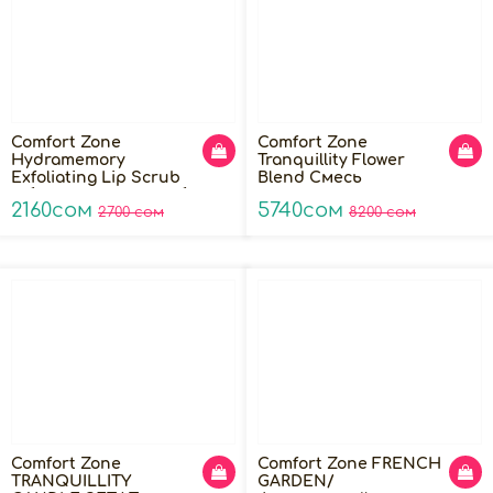
Comfort Zone
Comfort Zone
Hydramemory
Tranquillity Flower
Exfoliating Lip Scrub
Blend Смесь
Обновляющий скраб
аромамасел - ЦВЕТОК
2160сом
5740сом
для губ, 10мл
2700 сом
АМАРАНТА, 50мл
8200 сом
Comfort Zone
Comfort Zone FRENCH
TRANQUILLITY
GARDEN/