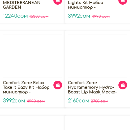
MEDITERRANEAN
Lights Kit Набор
GARDEN
миниатюр -
Средиземноморский
Ослепительное
12240сом
3992сом
сад, Адаптивное
15300 сом
сияние
4990 сом
увлажнение и сияние
кожи
Comfort Zone Relax
Comfort Zone
Take It Eazy Kit Набор
Hydramemory Hydra-
миниатюр -
Boost Lip Mask Маска-
Расслабься, успокойся
бустер для губ с
3992сом
2160сом
4990 сом
эффектом
2700 сом
мгновенного
увлажнения, 10мл