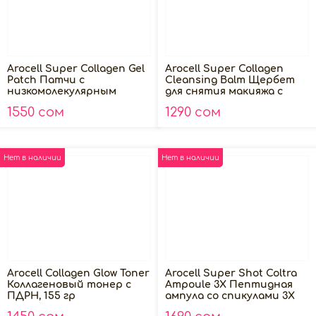
Arocell Super Collagen Gel
Arocell Super Collagen
Patch Патчи с
Cleansing Balm Щербет
низкомолекулярным
для снятия макияжа с
коллагеном, 60шт
коллагеном, 100г
1550 сом
1290 сом
Нет в наличии
Нет в наличии
Arocell Collagen Glow Toner
Arocell Super Shot Coltra
Коллагеновый тонер с
Ampoule 3X Пептидная
ПДРН, 155 гр
ампула со спикулами 3X
коллагеном и экзосомами,