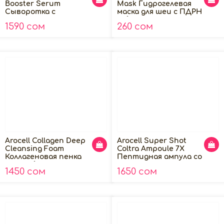
Booster Serum
Mask Гидрогелевая
Сыворотка с
маска для шеи с ПДРН
низкомолекулярным
и ботулиническим
1590 сом
260 сом
коллагеном, 70мл
полипептидом 1шт
Arocell Collagen Deep
Arocell Super Shot
Cleansing Foam
Coltra Ampoule 7X
Коллагеновая пенка
Пептидная ампула со
для глубокого
спикулами 7Х
1450 сом
1650 сом
очищения, 120мл
коллагеном и
экзосомами, 30мл