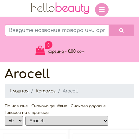
hello
beauty
0
0,00
корзина
-
сом
Arocell
Главная
Каталог
Arocell
По новизне
Сначала дешёвые
Сначала дорогие
Товаров на странице: