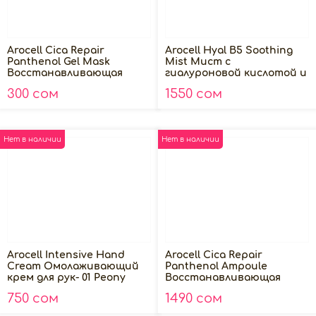
Arocell Cica Repair
Arocell Hyal B5 Soothing
Panthenol Gel Mask
Mist Мист с
Восстанавливающая
гиалуроновой кислотой и
гидрогелевая маска с
пантенолом, 100мл
300 сом
1550 сом
ПДРН и экзосомами
центеллы, 1шт
Нет в наличии
Нет в наличии
Arocell Intensive Hand
Arocell Cica Repair
Cream Омолаживающий
Panthenol Ampoule
крем для рук- 01 Peony
Восстанавливающая
Blush 50 мл
сыворотка с экзосомами
750 сом
1490 сом
и пантенолом, 40мл