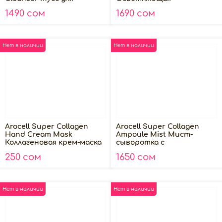
умывания с
сыворотка, 30мл
1490 сом
1690 сом
пантенолом, 160г
Нет в наличии
Нет в наличии
Arocell Super Collagen
Arocell Super Collagen
Hand Cream Mask
Ampoule Mist Мист-
Коллагеновая крем-маска
сыворотка с
для рук 14 мл
низкомолекулярным
250 сом
1650 сом
коллагеном, 80мл
Нет в наличии
Нет в наличии