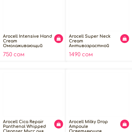
Arocell Intensive Hand
Arocell Super Neck
Cream
Cream
Омолаживающий
Антивозрастной
крем для рук-02 Vetiver
крем для шеи с ПДРН,
750 сом
1490 сом
50 мл
80г
Arocell Cica Repair
Arocell Milky Drop
Panthenol Whipped
Ampoule
Cleanser Мусс для
Осветляющая