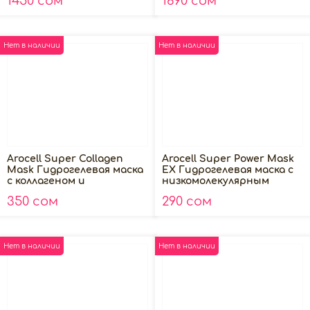
1450 сом
1690 сом
30мл
Нет в наличии
Нет в наличии
Arocell Super Collagen
Arocell Super Power Mask
Mask Гидрогелевая маска
EX Гидрогелевая маска с
с коллагеном и
низкомолекулярным
пептидами для лица 1шт
коллагеном 1шт
350 сом
290 сом
Нет в наличии
Нет в наличии