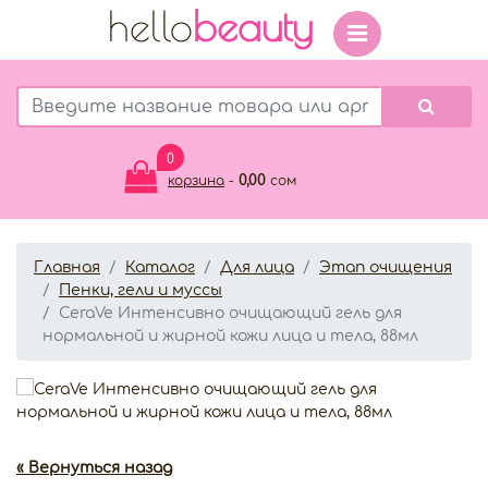
hello
beauty
0
0,00
корзина
-
сом
Главная
Каталог
Для лица
Этап очищения
Пенки, гели и муссы
CeraVe Интенсивно очищающий гель для
нормальной и жирной кожи лица и тела, 88мл
« Вернуться назад