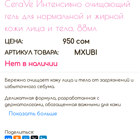
CeraVe Интенсивно очищающий
гель для нормальной и жирной
кожи лица и тела, 88мл
950 сом
ЦЕНА:
MXUBI
АРТИКУЛ ТОВАРА:
Нет в наличии
Бережно очищает кожу лица и тела от загрязнений и
избыточного себума.
Деликатная формула, разработанная с
дерматологами, обогащенная важными для кожи
керамидами трех типов (1, 3, 6-II), очищает кожу от
Показать больше
загрязнений и избыточного себума, не нарушая ее
защитный барьер.
Поделиться:
Содержит 3 важных для кожи керамида,